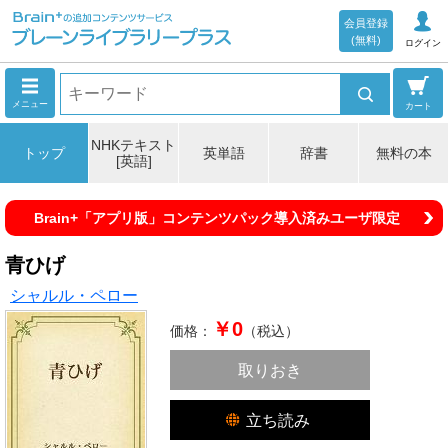
会員登録
(無料)
ログイン
メニュー
カート
NHKテキスト
トップ
英単語
辞書
無料の本
[英語]
Brain+「アプリ版」コンテンツパック導入済みユーザ限定
青ひげ
シャルル・ペロー
￥0
価格：
（税込）
取りおき
立ち読み