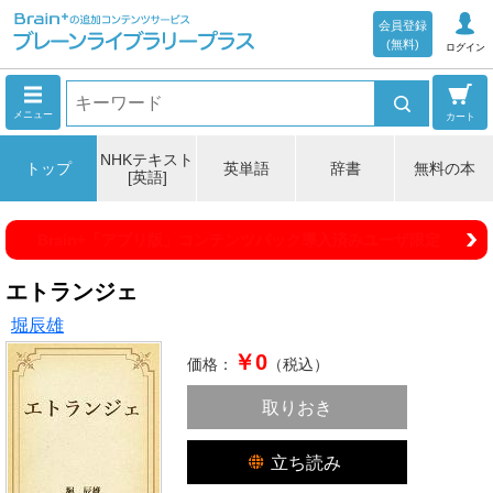
会員登録
(無料)
ログイン
メニュー
カート
NHKテキスト
トップ
英単語
辞書
無料の本
[英語]
Brain+「アプリ版」コンテンツパック導入済みユーザ限定
エトランジェ
堀辰雄
￥0
価格：
（税込）
取りおき
立ち読み