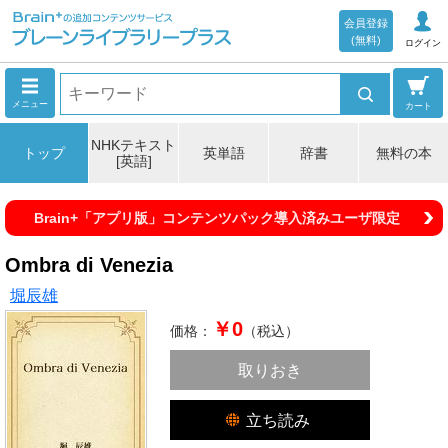
会員登録
(無料)
ログイン
メニュー
カート
NHKテキスト
トップ
英単語
辞書
無料の本
[英語]
Brain+「アプリ版」コンテンツパック導入済みユーザ限定
Ombra di Venezia
堀辰雄
￥0
価格：
（税込）
取りおき
立ち読み