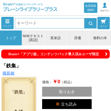
会員登録
(無料)
ログイン
メニュー
カート
NHKテキスト
トップ
英単語
辞書
無料の本
[英語]
Brain+「アプリ版」コンテンツパック導入済みユーザ限定
「鉄集」
堀辰雄
￥0
価格：
（税込）
取りおき
立ち読み