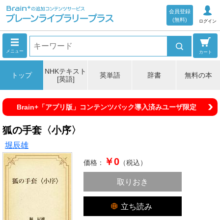
会員登録
(無料)
ログイン
メニュー
カート
NHKテキスト
トップ
英単語
辞書
無料の本
[英語]
Brain+「アプリ版」コンテンツパック導入済みユーザ限定
狐の手套〈小序〉
堀辰雄
￥0
価格：
（税込）
取りおき
立ち読み