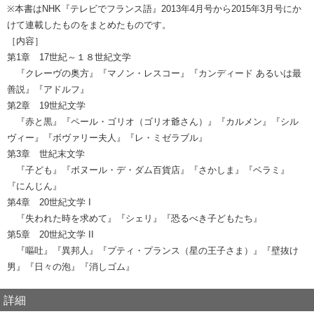
※本書はNHK『テレビでフランス語』2013年4月号から2015年3月号にか
けて連載したものをまとめたものです。
［内容］
第1章 17世紀～１８世紀文学
『クレーヴの奥方』『マノン・レスコー』『カンディード あるいは最
善説』『アドルフ』
第2章 19世紀文学
『赤と黒』『ペール・ゴリオ（ゴリオ爺さん）』『カルメン』『シル
ヴィー』『ボヴァリー夫人』『レ・ミゼラブル』
第3章 世紀末文学
『子ども』『ボヌール・デ・ダム百貨店』『さかしま』『ベラミ』
『にんじん』
第4章 20世紀文学 I
『失われた時を求めて』『シェリ』『恐るべき子どもたち』
第5章 20世紀文学 II
『嘔吐』『異邦人』『プティ・プランス（星の王子さま）』『壁抜け
男』『日々の泡』『消しゴム』
詳細