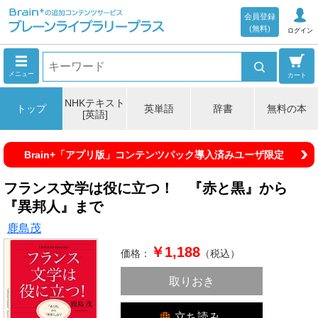
会員登録
(無料)
ログイン
メニュー
カート
NHKテキスト
トップ
英単語
辞書
無料の本
[英語]
Brain+「アプリ版」コンテンツパック導入済みユーザ限定
フランス文学は役に立つ！ 『赤と黒』から
『異邦人』まで
鹿島茂
￥1,188
価格：
（税込）
取りおき
立ち読み