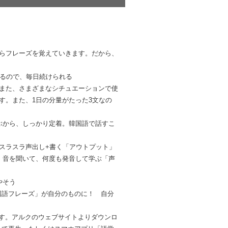
らフレーズを覚えていきます。だから、
いるので、毎日続けられる
また、さまざまなシチュエーションで使
す。また、1日の分量がたった3文なの
ぶから、しっかり定着。韓国語で話すこ
スラスラ声出し+書く「アウトプット」
。音を聞いて、何度も発音して学ぶ「声
やそう
韓国語フレーズ」が自分のものに！ 自分
ます。アルクのウェブサイトよりダウンロ