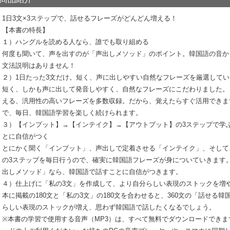
1日3文×3ステップで、話せるフレーズがどんどん増える！
【本書の特長】
１）ハングルを読める人なら、誰でも取り組める
何度も聞いて、声を出すのが「声出しメソッド」のポイント。韓国語の音か
文法説明はありません！
２）1日たった3文だけ。短く、声に出しやすい自然なフレーズを厳選して
短く、しかも声に出して発音しやすく、自然なフレーズにこだわりました。
える、汎用性の高いフレーズを多数収録。だから、覚えたらすぐ活用できま
で、毎日、韓国語学習を楽しく続けられます。
３）【インプット】→【インテイク】→【アウトプット】の3ステップで学
とに自信がつく
とにかく聞く「インプット」、声出しで定着させる「インテイク」、そして
の3ステップを毎日行うので、確実に韓国語フレーズが身についていきます
出しメソッド」なら、韓国語で話すことに自信がつきます。
４）仕上げに「私の3文」を作成して、より自分らしい表現のストックを増
本に掲載の180文と「私の3文」の180文を合わせると、360文の「話せる
らしい表現のストックが増え、思わず韓国語で話したくなるでしょう。
※本書の学習で使用する音声（MP3）は、すべて無料でダウンロードでき