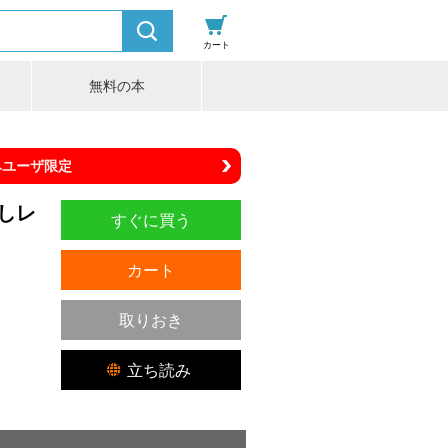
カート
無料の本
みユーザ限定
しレ
すぐに買う
カート
取りおき
立ち読み