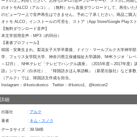
ードの上ご利用ください。お持ちのPCの音声プレーヤーや、スマホに同期
のオトモALCO（アルコ）」（無料）から直接ダウンロードして、再生いた
のビューワー上で音声再生はできません。予めご了承ください。商品ご購入
オトモ ALCO」インストールの可否を、ストア（App Store/Google Pl
【無料ダウンロード音声】
本文学習用音声：MP3（約55分）
【著者プロフィール】
韓国・安東生まれ。梨花女子大学卒業後、ドイツ・マールブルク大学神学部
学、フェリス女学院大学、神奈川県立保健福祉大学講師。NHKラジオ「レベル
～12月）、NHKテレビ「テレビでハングル講座」（2015年度～2017年
語』シリーズ（白水社）、『韓国語きほん単語帳』（新星出版社）など多数。『Ch
（アルク）では、韓国語文作成を担当。
Instagram：＠koricokorico Twitter：＠korico1、@koricori2
詳細
出版社
アルク
著者
キム・スノク
データサイズ
39.5
MB