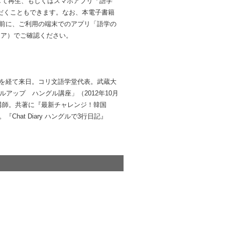
して再生、もしくはスマホアプリ「語学
だくこともできます。なお、本電子書籍
前に、ご利用の端末でのアプリ「語学の
ayストア）でご確認ください。
を経て来日。コリ文語学堂代表。武蔵大
アップ ハングル講座」（2012年10月
度）講師。共著に『最新チャレンジ！韓国
at Diary ハングルで3行日記』