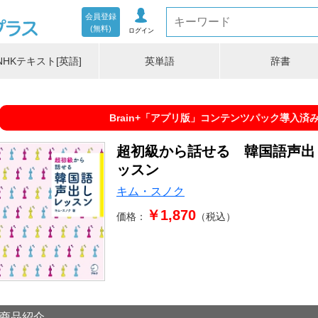
会員登録
(無料)
ログイン
NHKテキスト[英語]
英単語
辞書
Brain+「アプリ版」コンテンツパック導入済
超初級から話せる 韓国語声出
ッスン
キム・スノク
￥1,870
価格：
（税込）
商品紹介