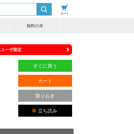
カート
無料の本
みユーザ限定
すぐに買う
カート
取りおき
立ち読み