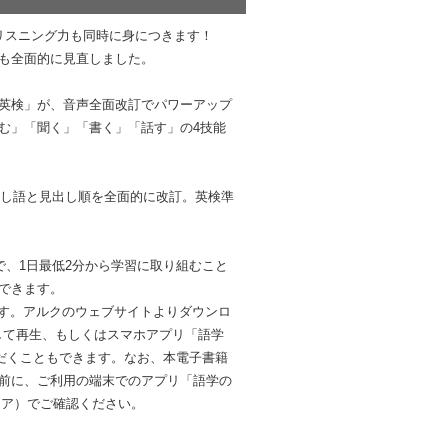
、リスニング力も同時に身につきます！
も全面的に見直しました。
英検」が、音声全面改訂でパワーアップ
む」「聞く」「書く」「話す」の4技能
出し語と見出し順を全面的に改訂。英検準
で、1日最低2分から学習に取り組むこと
できます。
ます。アルクのウェブサイトよりダウンロ
して再生、もしくはスマホアプリ「語学
だくこともできます。なお、本電子書籍
前に、ご利用の端末でのアプリ「語学の
ayストア）でご確認ください。