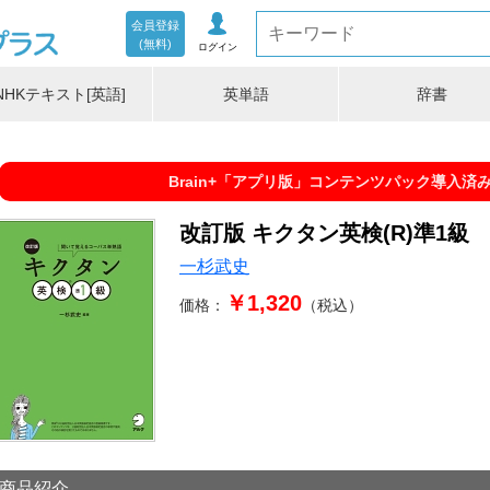
会員登録
(無料)
ログイン
NHKテキスト[英語]
英単語
辞書
Brain+「アプリ版」コンテンツパック導入済
改訂版 キクタン英検(R)準1級
一杉武史
￥1,320
価格：
（税込）
商品紹介