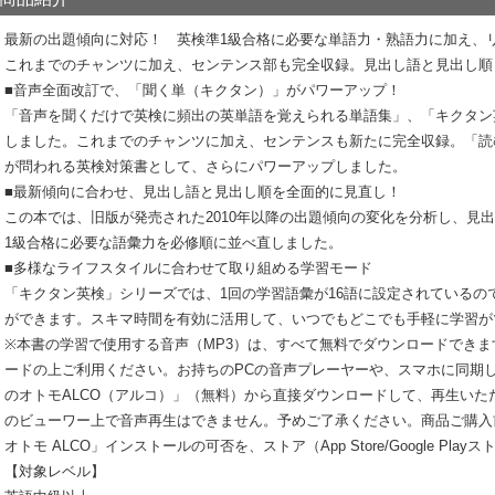
最新の出題傾向に対応！ 英検準1級合格に必要な単語力・熟語力に加え
これまでのチャンツに加え、センテンス部も完全収録。見出し語と見出し順
■音声全面改訂で、「聞く単（キクタン）」がパワーアップ！
「音声を聞くだけで英検に頻出の英単語を覚えられる単語集」、「キクタン
しました。これまでのチャンツに加え、センテンスも新たに完全収録。「読
が問われる英検対策書として、さらにパワーアップしました。
■最新傾向に合わせ、見出し語と見出し順を全面的に見直し！
この本では、旧版が発売された2010年以降の出題傾向の変化を分析し、見
1級合格に必要な語彙力を必修順に並べ直しました。
■多様なライフスタイルに合わせて取り組める学習モード
「キクタン英検」シリーズでは、1回の学習語彙が16語に設定されているの
ができます。スキマ時間を有効に活用して、いつでもどこでも手軽に学習が
※本書の学習で使用する音声（MP3）は、すべて無料でダウンロードでき
ードの上ご利用ください。お持ちのPCの音声プレーヤーや、スマホに同期
のオトモALCO（アルコ）」（無料）から直接ダウンロードして、再生いた
のビューワー上で音声再生はできません。予めご了承ください。商品ご購入
オトモ ALCO」インストールの可否を、ストア（App Store/Google Pl
【対象レベル】