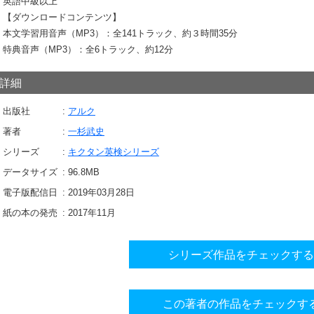
英語中級以上
【ダウンロードコンテンツ】
本文学習用音声（MP3）：全141トラック、約３時間35分
特典音声（MP3）：全6トラック、約12分
詳細
出版社
アルク
著者
一杉武史
シリーズ
キクタン英検シリーズ
データサイズ
96.8
MB
電子版配信日
2019年03月28日
紙の本の発売
2017年11月
シリーズ作品をチェックする
この著者の作品をチェックす