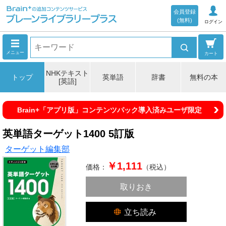
会員登録
(無料)
ログイン
メニュー
カート
NHKテキスト
トップ
英単語
辞書
無料の本
[英語]
Brain+「アプリ版」コンテンツパック導入済みユーザ限定
英単語ターゲット1400 5訂版
ターゲット編集部
￥1,111
価格：
（税込）
取りおき
立ち読み