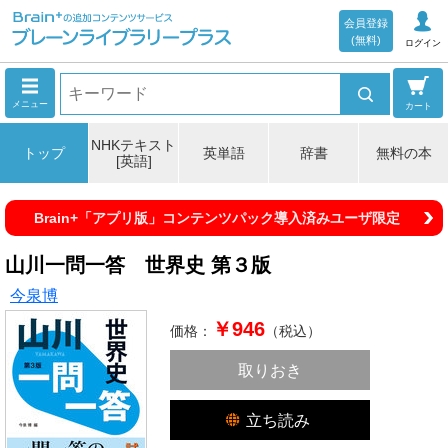
会員登録
(無料)
ログイン
メニュー
カート
NHKテキスト
トップ
英単語
辞書
無料の本
[英語]
Brain+「アプリ版」コンテンツパック導入済みユーザ限定
山川一問一答 世界史 第３版
今泉博
￥946
価格：
（税込）
取りおき
立ち読み