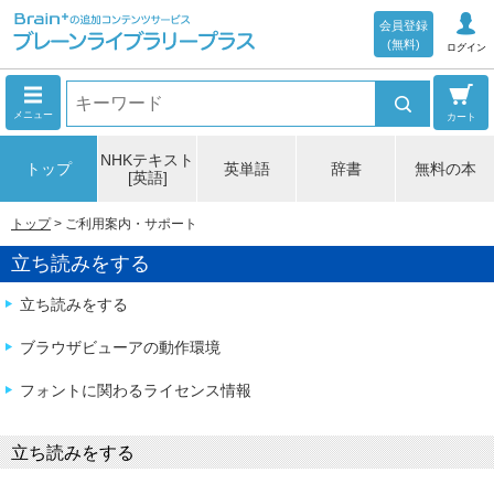
会員登録
(無料)
ログイン
メニュー
カート
NHKテキスト
トップ
英単語
辞書
無料の本
[英語]
トップ
ご利用案内・サポート
立ち読みをする
立ち読みをする
ブラウザビューアの動作環境
フォントに関わるライセンス情報
立ち読みをする