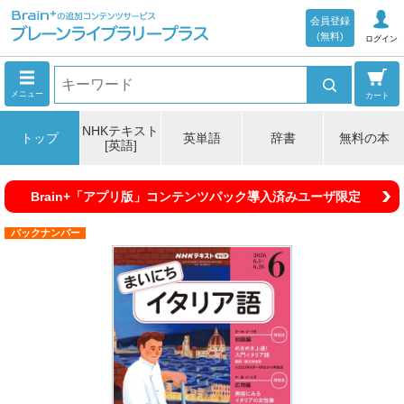
会員登録
(無料)
ログイン
メニュー
カート
NHKテキスト
トップ
英単語
辞書
無料の本
[英語]
Brain+「アプリ版」コンテンツパック導入済みユーザ限定
バックナンバー