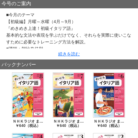
今号のご案内
■今月のテーマ
【初級編】月曜～水曜（4月～9月）
『めきめき上達！初級イタリア語』
基本的な文法や表現を学ぶだけでなく、それらを実際に使いこな
すために必要なトレーニング方法を解説。
■講師：朝比奈佳尉
続きを読む
※2023年4月～9月ほかの再放送
【応用編】木曜・金曜（4月～6月）
バックナンバー
『美術にみるイタリアの女性像』
美術作品に描かれた古今のイタリア女性を取り上げ、彼女たちを
取り巻く状況とそのイメージを考察します。
■講師：池上英洋
※2024年10月～12月の再放送
ＮＨＫラジオ まいにちイタリア語 2026年8月号
ＮＨＫラジオ まいにちイタリア語 2026年7月号
ＮＨＫラジオ まいにちイタリア語 2026年6月号
￥640（税込）
￥640（税込）
￥640（税込）