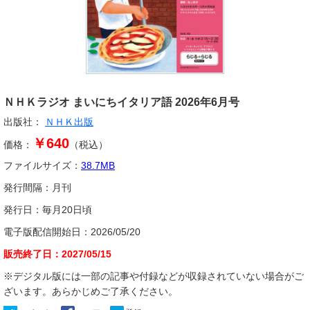
ＮＨＫラジオ まいにちイタリア語
2026年6月号
出版社：
ＮＨＫ出版
￥640
価格：
（税込）
ファイルサイズ：
38.7
MB
発行間隔：
月刊
発行日：
毎月20日頃
電子版配信開始日：
2026/05/20
販売終了日：
2027/05/15
※デジタル版には一部の記事や付録などが収録されていない場合がご
ざいます。あらかじめご了承ください。