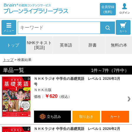
会員登録
(無料)
ログイン
メニュー
カート
NHKテキスト
トップ
英単語
辞書
無料の本
[英語]
トップ
検索結果
単品一覧
1
件～
7
件（
7
件中）
ＮＨＫラジオ 中学生の基礎英語 レベル１ 2026年3月
号
ＮＨＫ出版
￥620
価格：
（税込）
立ち読み
取りおき
カート
ＮＨＫラジオ 中学生の基礎英語 レベル１ 2026年2月