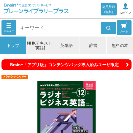
会員登録
(無料)
ログイン
メニュー
カート
NHKテキスト
トップ
英単語
辞書
無料の本
[英語]
Brain+「アプリ版」コンテンツパック導入済みユーザ限定
バックナンバー