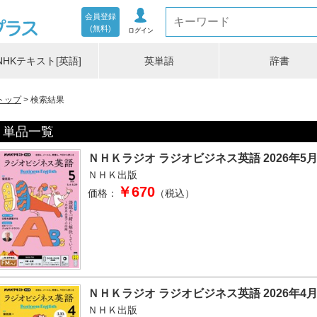
会員登録
(無料)
ログイン
NHKテキスト[英語]
英単語
辞書
トップ
検索結果
単品一覧
ＮＨＫラジオ ラジオビジネス英語 2026年5
ＮＨＫ出版
￥670
価格：
（税込）
ＮＨＫラジオ ラジオビジネス英語 2026年4
ＮＨＫ出版