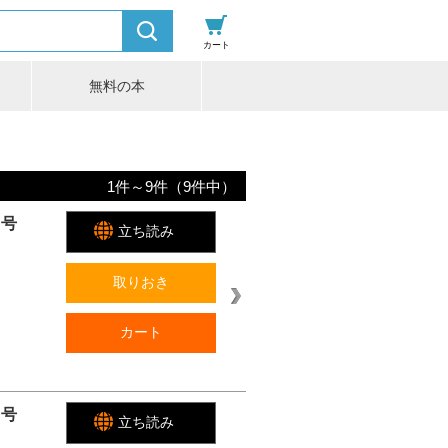
カート
無料の本
1
件～
9
件（
9
件中）
月号
立ち読み
取りおき
カート
月号
立ち読み